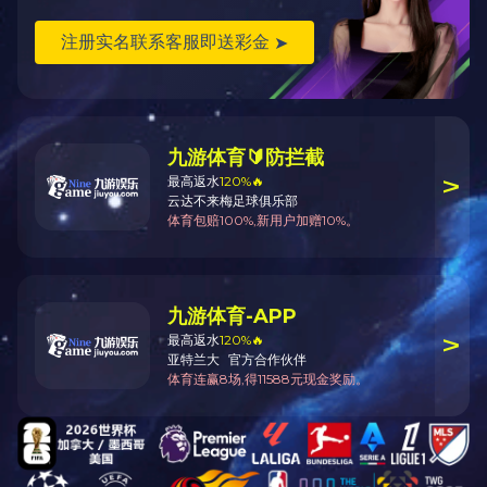
运行软件
普利莱自主研发
工作电源
380V 50Hz
流量信号采集
2路（可扩展）
流量信号接收
4-20mA 有源
外形尺寸
非防爆
600mm（长）×400mm（宽）
×1800mm（高）
防爆
600mm（长）×300mm（宽）×80
控制箱材质
碳钢
/铸铝/铸铁
防爆形式
防爆
/非防爆（用户可选）
连接方式
通过电缆与现场设备连接
数据上传方式
RS485接口 Modbus通讯协议或DTU
数据存储形式
不可逆转的并有可追溯可打印的记录
运行模式
手动
/自动/时段