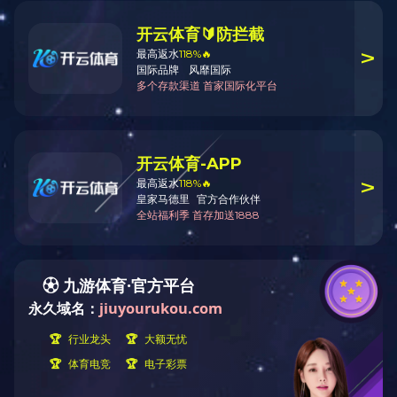
PLC控制系统
销量：100台
PLC系列
显示屏型号
昆仑通泰触摸屏（或按用户要求）