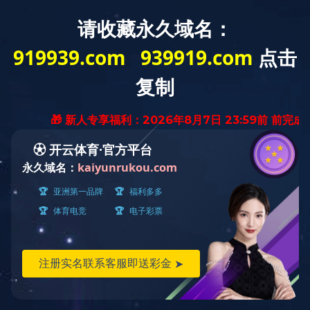
新闻动态
加臭设备及四氢噻吩的基本常识
一、加臭理论起源
燃气加臭理论起源于欧洲，早在六十年代初期，欧洲及一些发达国家就开始了天