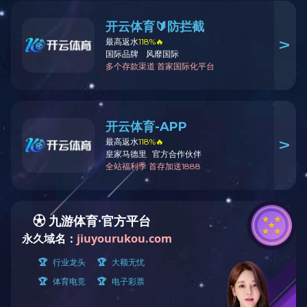
然气的开采，开发和利用。由于天然气及一部分人工制气无味或微味，处于燃气
使用的安全考虑，人们开始研究燃气加臭的问题。
问题1：加入何种物质？
问题2：应该加入多少？
选择加入何种物质作为加臭剂演变过程：
硫化物--------硫醇--------四氢噻吩
加臭剂标准：
1.加臭剂和燃气混合在一起后具有特殊臭味。
2.加臭剂不应对人体、管道或与其接触的材料有害。
3.加臭剂的燃烧产物不应对人体呼吸有害，不应有腐蚀性。
4.加臭剂溶解于水的程度不应大于2.5%（质量分数）。
5.加臭剂应有在空气中能察觉的加臭剂含量指标。
现在从国际到国内对四氢噻吩而言标准量是：
16-24mg/Nm3
加臭标准量的根据：
1.人的嗅觉敏感度。
2.燃气在空气中的爆炸下限。（也就是说加入臭剂的燃气一旦泄漏到空气中，在
达到爆炸下限之前应能被人察觉）
3.标准值是取理论计算值的2-3倍二确定的。
二、加臭装置及原理