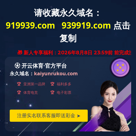
产品目录
加载更多