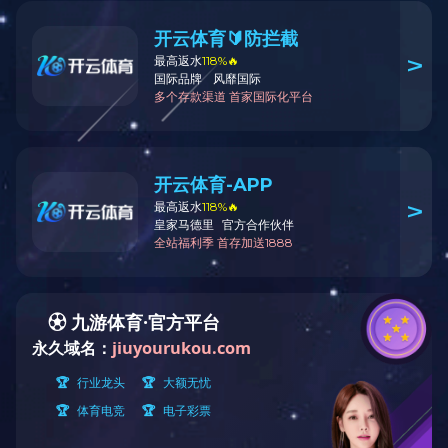
乐竞(中国)
CONTACT US
电话：
022-27692539
400-6510119
普利莱（天津）燃气设备有限公司
传真：
022-27692529