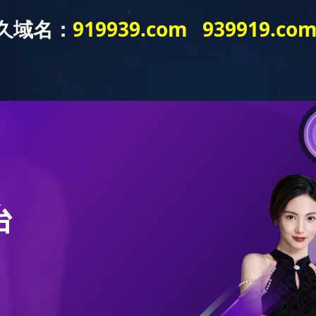
乐竞(中国)
产品目录
技术支持