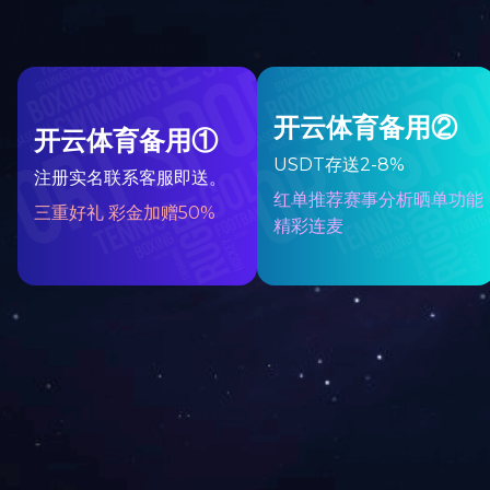
乐竞官方版网站登录入口
销量：100台
设备型号：JCB-200-1/1.6-PLLDC2-EXDY
主要配置：1台防爆单片机控制系统/2台防爆电磁泵/1台200
设备尺寸：1200mm×850mm×1400mm