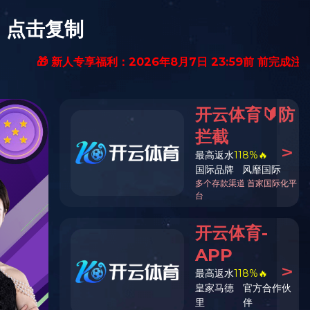
登录
注册
新闻动态
乐竞(中国)