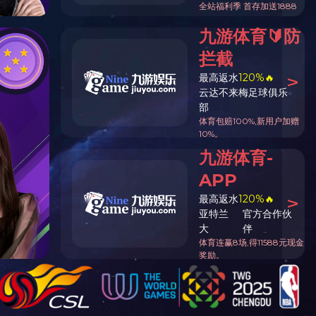
首页
>
产品目录
>
乐竞官方版网站登录入口
网站登录入口
加臭剂监测仪
加臭剂