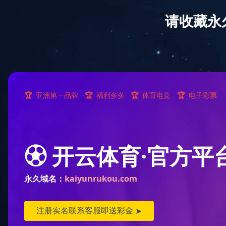
服务热线：400-651-0119
首页